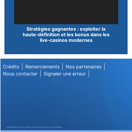
Lecteur
Stratégies gagnantes : exploiter la
vidéo
haute‑définition et les bonus dans les
live‑casinos modernes
Crédits
Remerciements
Nos partenaires
Nous contacter
Signaler une erreur