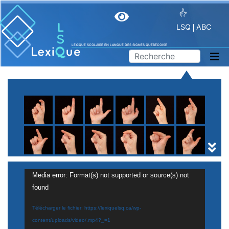
LSQ
ABC
LEXIQUE SCOLAIRE EN LANGUE DES SIGNES QUÉBÉCOISE
Media error: Format(s) not supported or source(s) not
found
A
B
C
D
E
F
G
H
I
J
K
L
M
N
O
P
Q
R
S
T
U
V
W
X
Y
Z
(
1
2
3
Télécharger le fichier: https://lexiquelsq.ca/wp-
content/uploads/video/.mp4?_=1