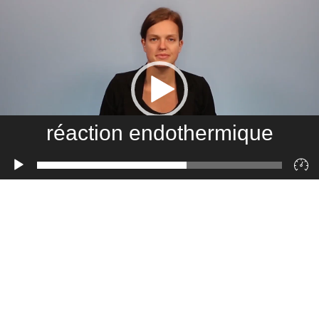
réaction endothermique
Lecteur
vidéo