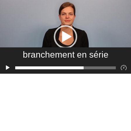
branchement en série
Lecteur
vidéo