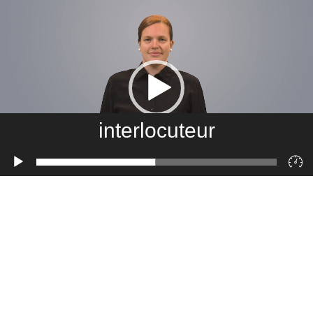
interlocuteur
Lecteur
vidéo