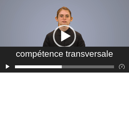
compétence transversale
Lecteur
vidéo