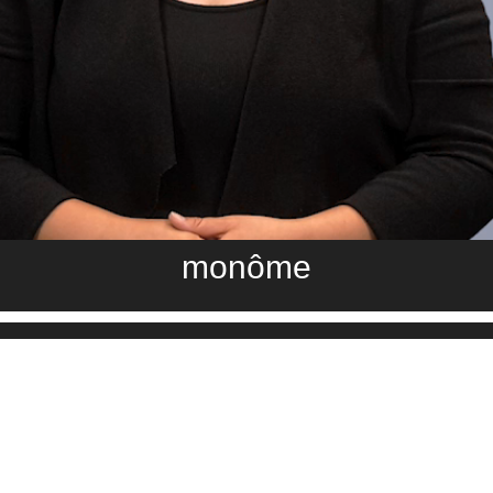
monôme