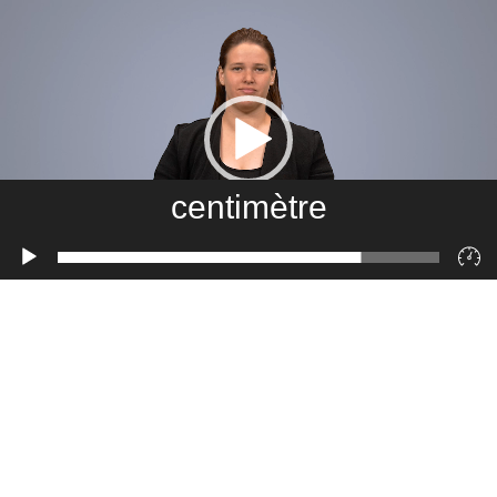
centimètre
Lecteur
vidéo