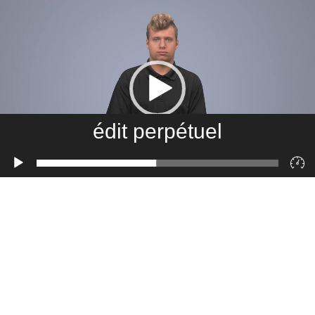
édit perpétuel
Lecteur
vidéo