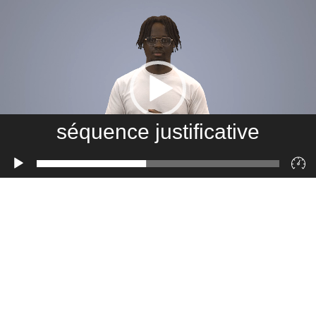
séquence justificative
Lecteur
vidéo