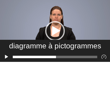
diagramme à pictogrammes
Lecteur
vidéo