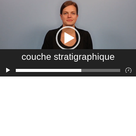
couche stratigraphique
Lecteur
vidéo