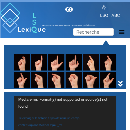
LSQ
ABC
LEXIQUE SCOLAIRE EN LANGUE DES SIGNES QUÉBÉCOISE
Media error: Format(s) not supported or source(s) not
found
A
B
C
D
E
F
G
H
I
J
K
L
M
N
O
P
Q
R
S
T
U
V
W
X
Y
Z
(
1
2
3
Télécharger le fichier: https://lexiquelsq.ca/wp-
content/uploads/video/.mp4?_=1