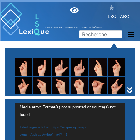
LSQ
ABC
LEXIQUE SCOLAIRE EN LANGUE DES SIGNES QUÉBÉCOISE
Media error: Format(s) not supported or source(s) not
found
A
B
C
D
E
F
G
H
I
J
K
L
M
N
O
P
Q
R
S
T
U
V
W
X
Y
Z
(
1
2
3
Télécharger le fichier: https://lexiquelsq.ca/wp-
content/uploads/video/.mp4?_=1