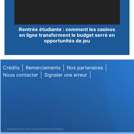
Lecteur
Rentrée étudiante : comment les casinos
vidéo
en ligne transforment le budget serré en
opportunités de jeu
Crédits
Remerciements
Nos partenaires
Nous contacter
Signaler une erreur