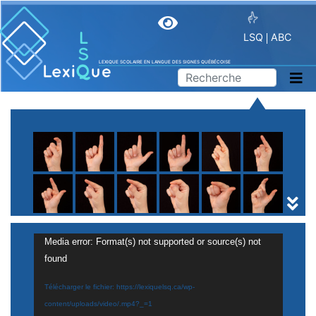
LSQ
ABC
LEXIQUE SCOLAIRE EN LANGUE DES SIGNES QUÉBÉCOISE
Media error: Format(s) not supported or source(s) not
found
A
B
C
D
E
F
G
H
I
J
K
L
M
N
O
P
Q
R
S
T
U
V
W
X
Y
Z
(
1
2
3
Télécharger le fichier: https://lexiquelsq.ca/wp-
content/uploads/video/.mp4?_=1