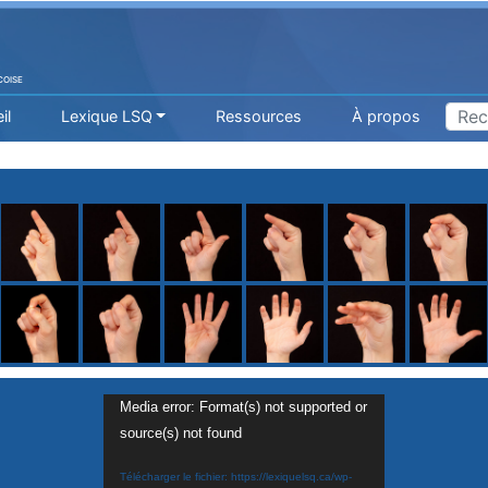
COISE
il
Lexique LSQ
Ressources
À propos
Media error: Format(s) not supported or
source(s) not found
H
I
J
K
L
M
N
O
P
Q
R
Télécharger le fichier: https://lexiquelsq.ca/wp-