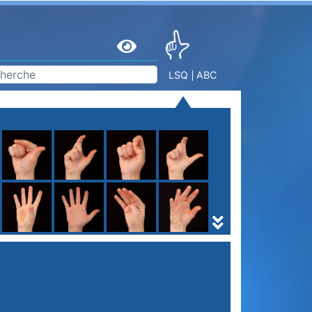
LSQ
ABC
S
T
U
V
W
X
Y
Z