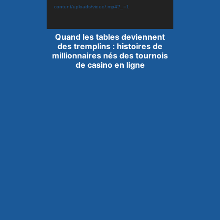
content/uploads/video/.mp4?_=1
Lecteur
Quand les tables deviennent
vidéo
des tremplins : histoires de
millionnaires nés des tournois
de casino en ligne