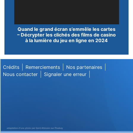
Lecteur
Quand le grand écran s’emmêle les cartes
vidéo
– Décrypter les clichés des films de casino
à la lumière du jeu en ligne en 2024
Crédits
Remerciements
Nos partenaires
Nous contacter
Signaler une erreur