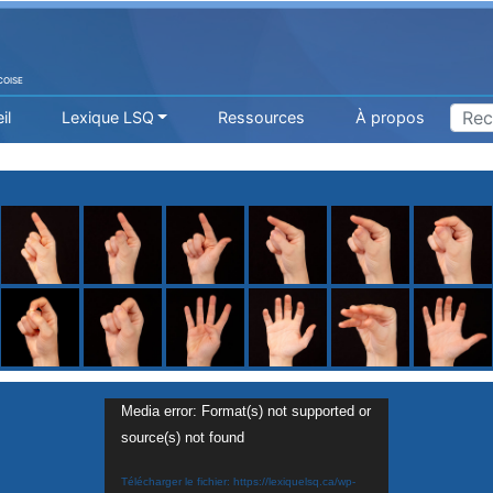
COISE
il
Lexique LSQ
Ressources
À propos
Media error: Format(s) not supported or
source(s) not found
H
I
J
K
L
M
N
O
P
Q
R
Télécharger le fichier: https://lexiquelsq.ca/wp-