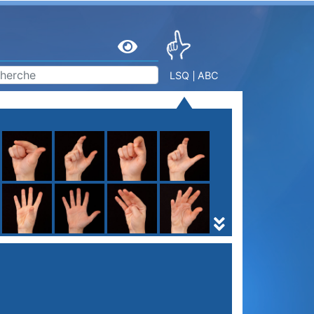
LSQ
ABC
S
T
U
V
W
X
Y
Z