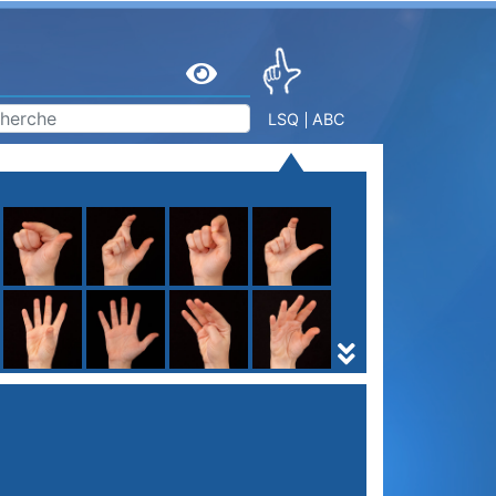
LSQ
ABC
S
T
U
V
W
X
Y
Z