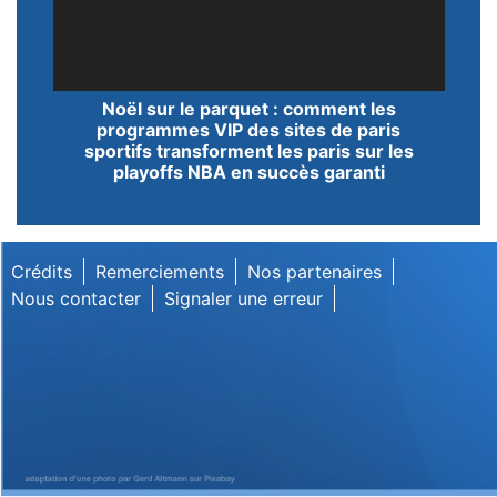
Lecteur
Noël sur le parquet : comment les
vidéo
programmes VIP des sites de paris
sportifs transforment les paris sur les
playoffs NBA en succès garanti
Crédits
Remerciements
Nos partenaires
Nous contacter
Signaler une erreur