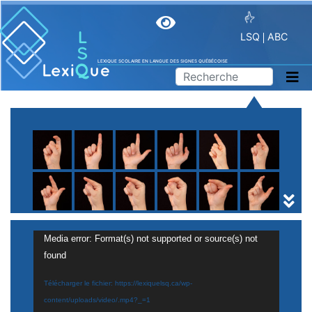
LSQ
ABC
LEXIQUE SCOLAIRE EN LANGUE DES SIGNES QUÉBÉCOISE
Media error: Format(s) not supported or source(s) not
found
A
B
C
D
E
F
G
H
I
J
K
L
M
N
O
P
Q
R
S
T
U
V
W
X
Y
Z
(
1
2
3
Télécharger le fichier: https://lexiquelsq.ca/wp-
content/uploads/video/.mp4?_=1