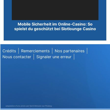
Lecteur
Mobile Sicherheit im Online‑Casino: So
vidéo
spielst du geschützt bei Slotlounge Casino
Crédits
Remerciements
Nos partenaires
Nous contacter
Signaler une erreur