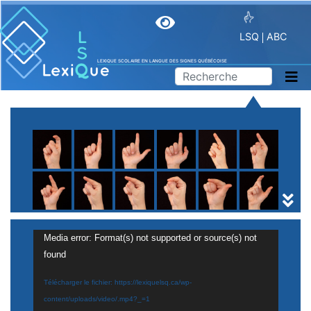
LSQ
ABC
LEXIQUE SCOLAIRE EN LANGUE DES SIGNES QUÉBÉCOISE
Media error: Format(s) not supported or source(s) not
found
A
B
C
D
E
F
G
H
I
J
K
L
M
N
O
P
Q
R
S
T
U
V
W
X
Y
Z
(
1
2
3
Télécharger le fichier: https://lexiquelsq.ca/wp-
content/uploads/video/.mp4?_=1