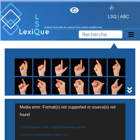
LSQ
ABC
LEXIQUE SCOLAIRE EN LANGUE DES SIGNES QUÉBÉCOISE
Media error: Format(s) not supported or source(s) not
found
A
B
C
D
E
F
G
H
I
J
K
L
M
N
O
P
Q
R
S
T
U
V
W
X
Y
Z
(
1
2
3
Télécharger le fichier: https://lexiquelsq.ca/wp-
content/uploads/video/.mp4?_=1