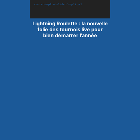
content/uploads/video/.mp4?_=1
Lecteur
Lightning Roulette : la nouvelle
vidéo
folie des tournois live pour
bien démarrer l’année