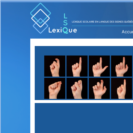
LEXIQUE SCOLAIRE EN LANGUE DES SIGNES QUÉBÉ
Accue
A
B
C
D
E
F
G