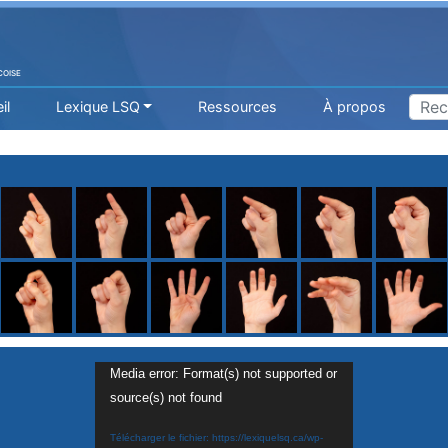
COISE
il
Lexique LSQ
Ressources
À propos
Media error: Format(s) not supported or
source(s) not found
H
I
J
K
L
M
N
O
P
Q
R
Télécharger le fichier: https://lexiquelsq.ca/wp-