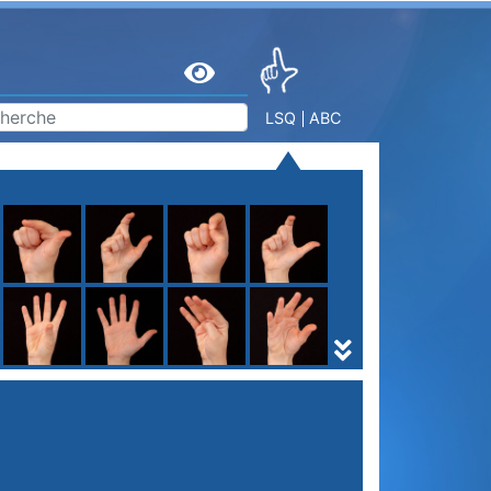
LSQ
ABC
S
T
U
V
W
X
Y
Z