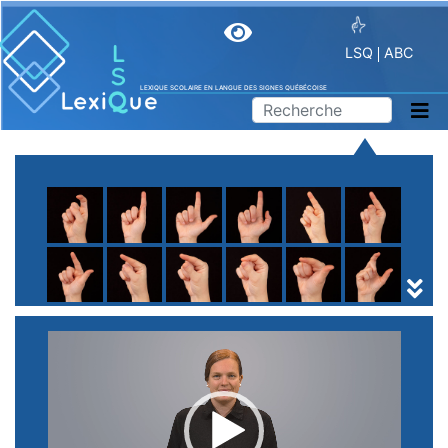
LSQ
ABC
LEXIQUE SCOLAIRE EN LANGUE DES SIGNES QUÉBÉCOISE
A
B
C
D
E
F
G
H
I
J
K
L
M
N
O
P
Q
R
S
T
U
V
W
X
Y
Z
(
1
2
3