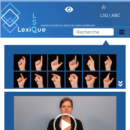
LSQ
ABC
LEXIQUE SCOLAIRE EN LANGUE DES SIGNES QUÉBÉCOISE
A
B
C
D
E
F
G
H
I
J
K
L
M
N
O
P
Q
R
S
T
U
V
W
X
Y
Z
(
1
2
3