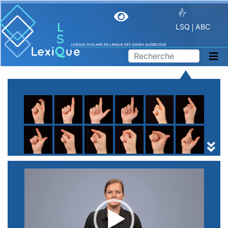
LSQ
ABC
LEXIQUE SCOLAIRE EN LANGUE DES SIGNES QUÉBÉCOISE
A
B
C
D
E
F
G
H
I
J
K
L
M
N
O
P
Q
R
S
T
U
V
W
X
Y
Z
(
1
2
3