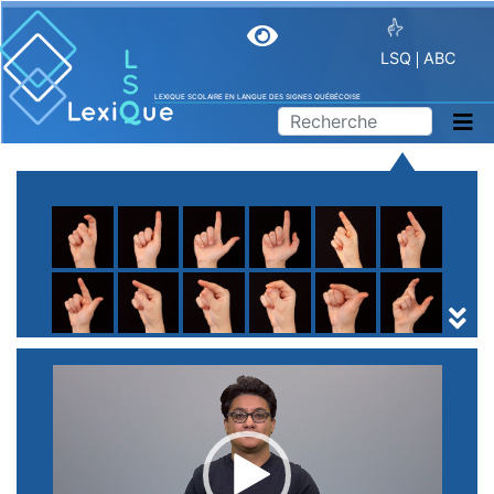
LSQ
ABC
LEXIQUE SCOLAIRE EN LANGUE DES SIGNES QUÉBÉCOISE
A
B
C
D
E
F
G
H
I
J
K
L
M
N
O
P
Q
R
S
T
U
V
W
X
Y
Z
(
1
2
3