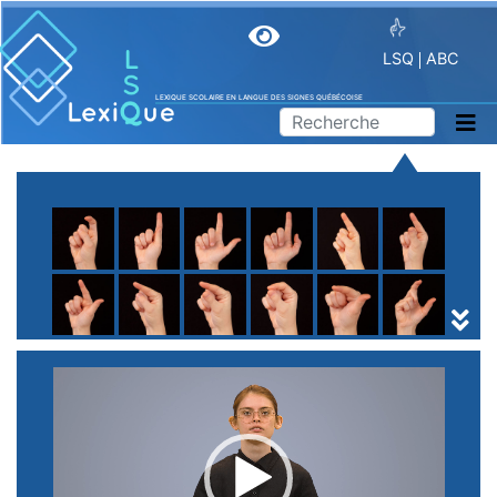
LSQ
ABC
LEXIQUE SCOLAIRE EN LANGUE DES SIGNES QUÉBÉCOISE
A
B
C
D
E
F
G
H
I
J
K
L
M
N
O
P
Q
R
S
T
U
V
W
X
Y
Z
(
1
2
3