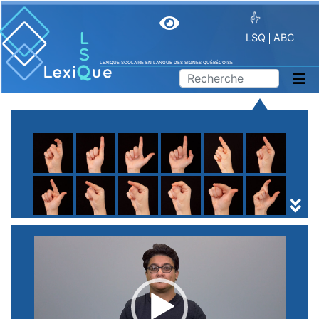
LSQ
ABC
LEXIQUE SCOLAIRE EN LANGUE DES SIGNES QUÉBÉCOISE
A
B
C
D
E
F
G
H
I
J
K
L
M
N
O
P
Q
R
S
T
U
V
W
X
Y
Z
(
1
2
3