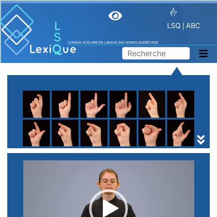
LSQ
ABC
LEXIQUE SCOLAIRE EN LANGUE DES SIGNES QUÉBÉCOISE
A
B
C
D
E
F
G
H
I
J
K
L
M
N
O
P
Q
R
S
T
U
V
W
X
Y
Z
(
1
2
3