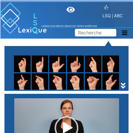
LSQ
ABC
LEXIQUE SCOLAIRE EN LANGUE DES SIGNES QUÉBÉCOISE
A
B
C
D
E
F
G
H
I
J
K
L
M
N
O
P
Q
R
S
T
U
V
W
X
Y
Z
(
1
2
3