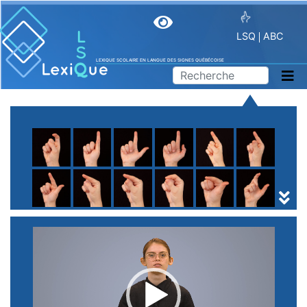
LSQ
ABC
LEXIQUE SCOLAIRE EN LANGUE DES SIGNES QUÉBÉCOISE
A
B
C
D
E
F
G
H
I
J
K
L
M
N
O
P
Q
R
S
T
U
V
W
X
Y
Z
(
1
2
3