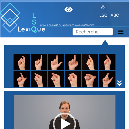
LSQ
ABC
LEXIQUE SCOLAIRE EN LANGUE DES SIGNES QUÉBÉCOISE
A
B
C
D
E
F
G
H
I
J
K
L
M
N
O
P
Q
R
S
T
U
V
W
X
Y
Z
(
1
2
3