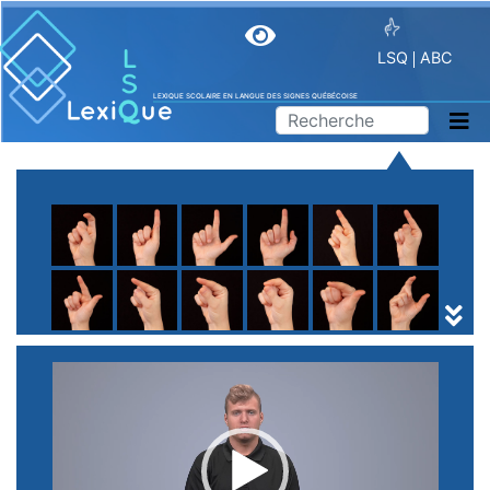
LSQ
ABC
LEXIQUE SCOLAIRE EN LANGUE DES SIGNES QUÉBÉCOISE
A
B
C
D
E
F
G
H
I
J
K
L
M
N
O
P
Q
R
S
T
U
V
W
X
Y
Z
(
1
2
3