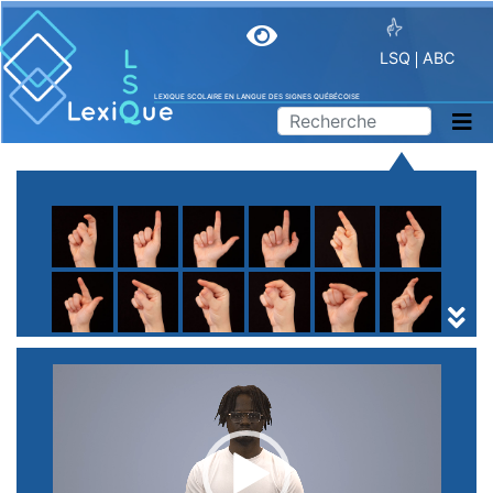
LSQ
ABC
LEXIQUE SCOLAIRE EN LANGUE DES SIGNES QUÉBÉCOISE
A
B
C
D
E
F
G
H
I
J
K
L
M
N
O
P
Q
R
S
T
U
V
W
X
Y
Z
(
1
2
3