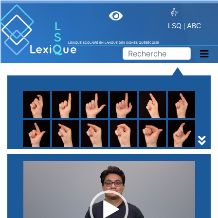
LSQ
ABC
LEXIQUE SCOLAIRE EN LANGUE DES SIGNES QUÉBÉCOISE
A
B
C
D
E
F
G
H
I
J
K
L
M
N
O
P
Q
R
S
T
U
V
W
X
Y
Z
(
1
2
3