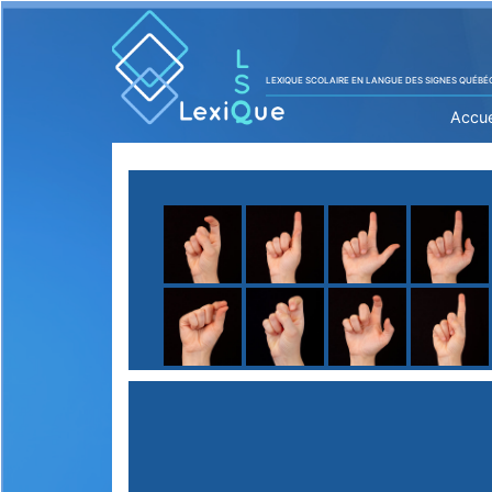
LEXIQUE SCOLAIRE EN LANGUE DES SIGNES QUÉBÉ
Accue
A
B
C
D
E
F
G