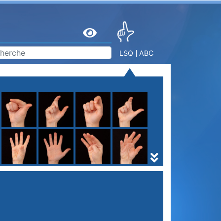
LSQ
ABC
S
T
U
V
W
X
Y
Z