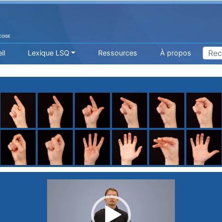
COISE
il
Lexique LSQ
Ressources
À propos
H
I
J
K
L
M
N
O
P
Q
R