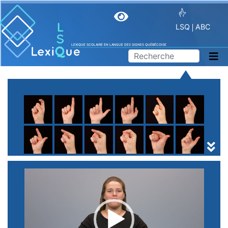
LSQ
ABC
LEXIQUE SCOLAIRE EN LANGUE DES SIGNES QUÉBÉCOISE
A
B
C
D
E
F
G
H
I
J
K
L
M
N
O
P
Q
R
S
T
U
V
W
X
Y
Z
(
1
2
3