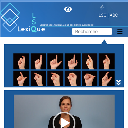
LSQ
ABC
LEXIQUE SCOLAIRE EN LANGUE DES SIGNES QUÉBÉCOISE
A
B
C
D
E
F
G
H
I
J
K
L
M
N
O
P
Q
R
S
T
U
V
W
X
Y
Z
(
1
2
3