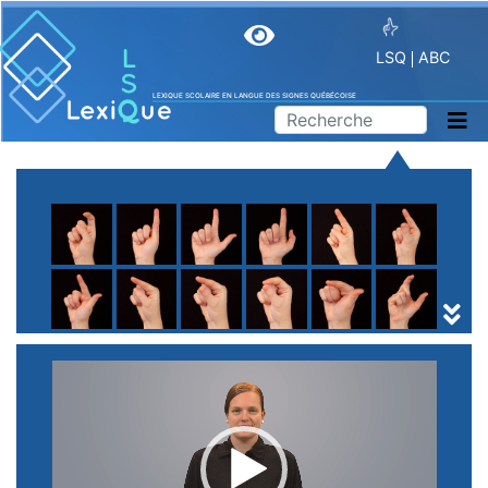
LSQ
ABC
LEXIQUE SCOLAIRE EN LANGUE DES SIGNES QUÉBÉCOISE
A
B
C
D
E
F
G
H
I
J
K
L
M
N
O
P
Q
R
S
T
U
V
W
X
Y
Z
(
1
2
3