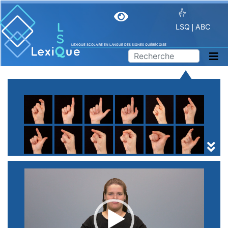
LSQ
ABC
LEXIQUE SCOLAIRE EN LANGUE DES SIGNES QUÉBÉCOISE
A
B
C
D
E
F
G
H
I
J
K
L
M
N
O
P
Q
R
S
T
U
V
W
X
Y
Z
(
1
2
3