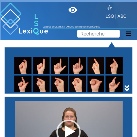
LSQ
ABC
LEXIQUE SCOLAIRE EN LANGUE DES SIGNES QUÉBÉCOISE
A
B
C
D
E
F
G
H
I
J
K
L
M
N
O
P
Q
R
S
T
U
V
W
X
Y
Z
(
1
2
3