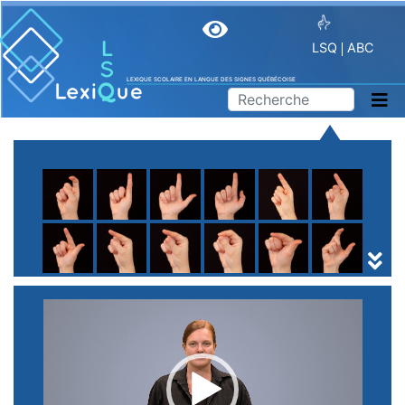
LSQ
ABC
LEXIQUE SCOLAIRE EN LANGUE DES SIGNES QUÉBÉCOISE
A
B
C
D
E
F
G
H
I
J
K
L
M
N
O
P
Q
R
S
T
U
V
W
X
Y
Z
(
1
2
3