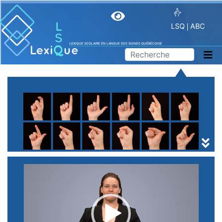
LSQ
ABC
LEXIQUE SCOLAIRE EN LANGUE DES SIGNES QUÉBÉCOISE
A
B
C
D
E
F
G
H
I
J
K
L
M
N
O
P
Q
R
S
T
U
V
W
X
Y
Z
(
1
2
3