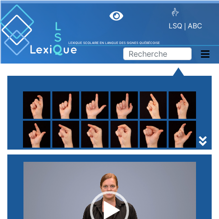
LSQ
ABC
LEXIQUE SCOLAIRE EN LANGUE DES SIGNES QUÉBÉCOISE
A
B
C
D
E
F
G
H
I
J
K
L
M
N
O
P
Q
R
S
T
U
V
W
X
Y
Z
(
1
2
3