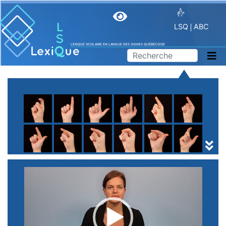
LSQ
ABC
LEXIQUE SCOLAIRE EN LANGUE DES SIGNES QUÉBÉCOISE
A
B
C
D
E
F
G
H
I
J
K
L
M
N
O
P
Q
R
S
T
U
V
W
X
Y
Z
(
1
2
3