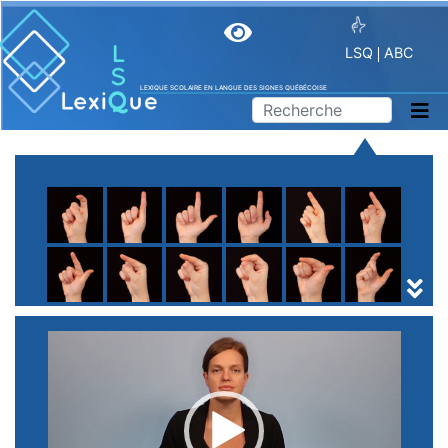
LSQ
ABC
LEXIQUE SCOLAIRE EN LANGUE DES SIGNES QUÉBÉCOISE
A
B
C
D
E
F
G
H
I
J
K
L
M
N
O
P
Q
R
S
T
U
V
W
X
Y
Z
(
1
2
3