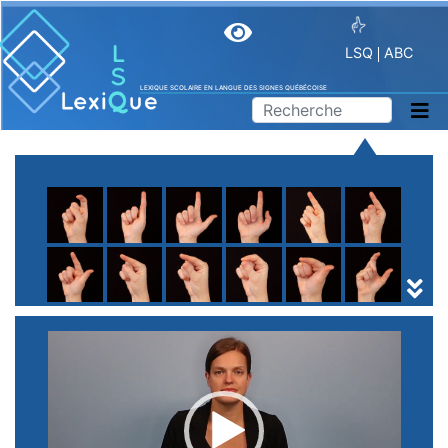
LSQ
ABC
LEXIQUE SCOLAIRE EN LANGUE DES SIGNES QUÉBÉCOISE
A
B
C
D
E
F
G
H
I
J
K
L
M
N
O
P
Q
R
S
T
U
V
W
X
Y
Z
(
1
2
3