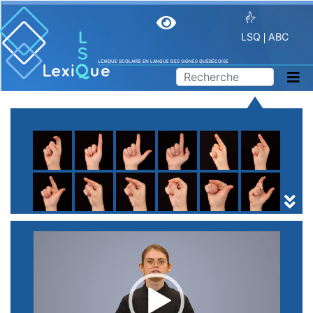
LSQ
ABC
LEXIQUE SCOLAIRE EN LANGUE DES SIGNES QUÉBÉCOISE
A
B
C
D
E
F
G
H
I
J
K
L
M
N
O
P
Q
R
S
T
U
V
W
X
Y
Z
(
1
2
3